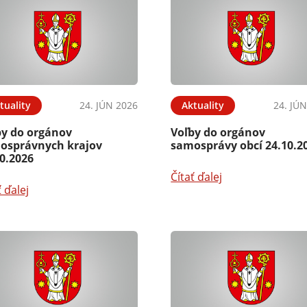
tuality
24. JÚN 2026
Aktuality
24. JÚ
by do orgánov
Voľby do orgánov
osprávnych krajov
samosprávy obcí 24.10.2
0.2026
Čítať ďalej
ť ďalej