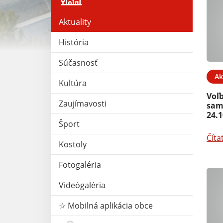
Aktuality
História
Súčasnosť
13. AUG 2025
Aktuality
13. AUG 2025
Ak
Kultúra
5
Deň obce 2025
Voľ
Zaujímavosti
sam
24.1
Čítať ďalej
Šport
Číta
Kostoly
Fotogaléria
Videógaléria
☆ Mobilná aplikácia obce