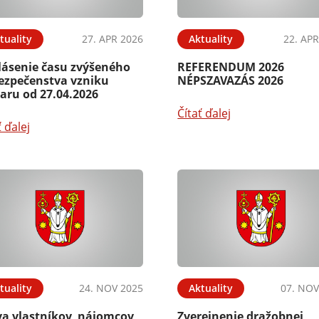
tuality
27. APR 2026
Aktuality
22. APR
lásenie času zvýšeného
REFERENDUM 2026
ezpečenstva vzniku
NÉPSZAVAZÁS 2026
aru od 27.04.2026
Čítať ďalej
ť ďalej
tuality
24. NOV 2025
Aktuality
07. NOV
va vlastníkov, nájomcov
Zverejnenie dražobnej