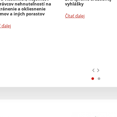
právcov nehnuteľností na
vyhlášky
tránenie a okliesnenie
omov a iných porastov
Čítať ďalej
ť ďalej