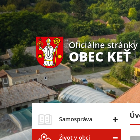
Oficiálne stránky
OBEC KEŤ
Úv
Samospráva
Život v obci