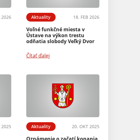
 2026
Aktuality
18. FEB 2026
Aktuality
Voľné funkčné miesta v
program na zlep
Ústave na výkon trestu
ovzdušia pre zó
odňatia slobody Veľký Dvor
kraj - záverečné
Čítať ďalej
Čítať ďalej
 2025
Aktuality
20. OKT 2025
Aktuality
Oznámenie o začatí konania
Uznesenie vlády 