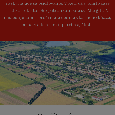
rozkvitajúce sa osídľovanie. V Keti už v tomto čase
stál kostol, ktorého patrónkou bola sv. Margita. V
nasledujúcom storočí mala dedina vlastného kňaza,
farnosť a k farnosti patrila aj škola.