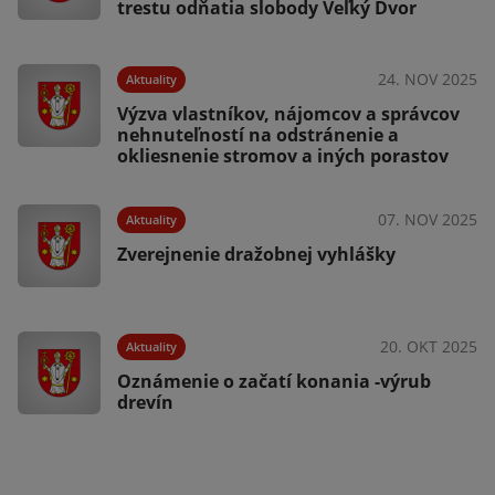
trestu odňatia slobody Veľký Dvor
24. NOV 2025
Aktuality
025
Výzva vlastníkov, nájomcov a správcov
nehnuteľností na odstránenie a
okliesnenie stromov a iných porastov
07. NOV 2025
Aktuality
Zverejnenie dražobnej vyhlášky
025
s
20. OKT 2025
Aktuality
Oznámenie o začatí konania -výrub
drevín
025