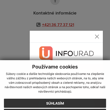
Kontaktné informácie
+421 36 77 37 121
+421 911 938 135
info@ket.sk
Používame cookies
využite možnosť získavania aktuálnych informácií s využitím RSS
,
CMS systém (redakčný) systém ECHELON 2,
Mapa stránok
,
web portál
,
Súbory cookie a ďalšie technológie sledovania používame na zlepšenie
webhosting
,
webex.digital, s.r.o.
,
domény
,
registrácia domény
,
vášho zážitku z prehliadania našich webových stránok, na to, aby sme
spoločnosť webex.digital, s.r.o.
,
technický prevádzkovateľ
vám zobrazovali prispôsobený obsah a cielené reklamy, na analýzu
návštevnosti našich webových stránok a na pochopenie toho, odkiaľ naši
Posledná aktualizácia:
06.08.2026
návštevníci prichádzajú.
Vytlačiť stránku
|
Vyhlásenie o prístupnosti
SÚHLASÍM
Autorské práva
|
Cookies