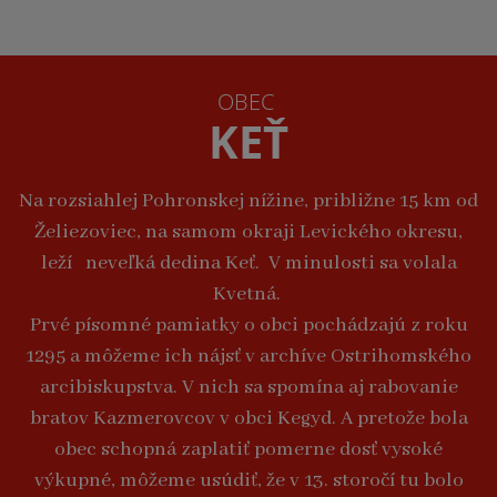
OBEC
KEŤ
Na rozsiahlej Pohronskej nížine, približne 15 km od
Želiezoviec, na samom okraji Levického okresu,
leží neveľká dedina Keť. V minulosti sa volala
Kvetná.
Prvé písomné pamiatky o obci pochádzajú z roku
1295 a môžeme ich nájsť v archíve Ostrihomského
arcibiskupstva. V nich sa spomína aj rabovanie
bratov Kazmerovcov v obci Kegyd. A pretože bola
obec schopná zaplatiť pomerne dosť vysoké
výkupné, môžeme usúdiť, že v 13. storočí tu bolo