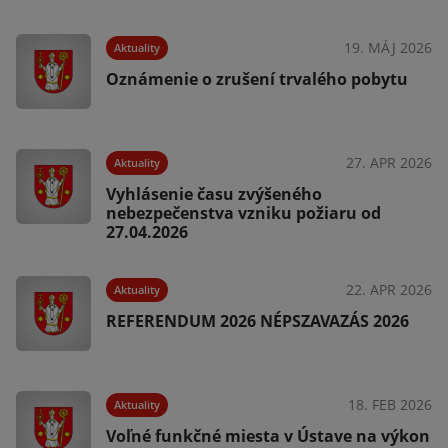
025
19. MÁJ 2026
Aktuality
Oznámenie o zrušení trvalého pobytu
025
27. APR 2026
Aktuality
Vyhlásenie času zvýšeného
nebezpečenstva vzniku požiaru od
27.04.2026
025
22. APR 2026
Aktuality
REFERENDUM 2026 NÉPSZAVAZÁS 2026
025
18. FEB 2026
Aktuality
Voľné funkčné miesta v Ústave na výkon