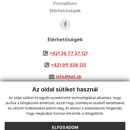
Fotóalbum
Elérhetőségek
Elérhetőségek
+421 36 77 37 121
+421 911 938 135
info@ket.sk
Az oldal sütiket használ
Az oldal sütiket és egyéb nyomkövető technológiákat alkalmaz, hogy
Jusson a legfrissebb információkhoz az RSS csatornánkon keresztűl.
javítsa a böngészési élményét, azzal hogy személyre szabott tartalmakat
ECHELON 2 tartalomkezelő rendszer,
Honlap térkép
,
Internetes portál
,
és célzott hirdetéseket jelenít meg, és elemzi a weboldalunk forgalmát,
hogy megtudjuk honnan érkeztek a látogatóink.
tárhely
,
webex.digital, s.r.o.
,
doménnevek
,
doménnév regisztráció
,
webex.digital, s.r.o
,
műszaki üzemeltető
ELFOGADOM