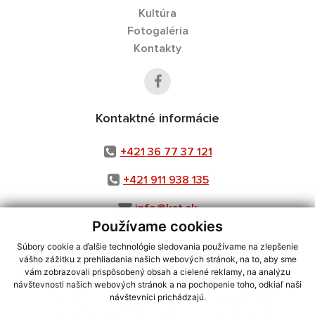
Kultúra
Fotogaléria
Kontakty
Kontaktné informácie
+421 36 77 37 121
+421 911 938 135
info@ket.sk
Používame cookies
Súbory cookie a ďalšie technológie sledovania používame na zlepšenie
vášho zážitku z prehliadania našich webových stránok, na to, aby sme
využite možnosť získavania aktuálnych informácií s využitím RSS
,
vám zobrazovali prispôsobený obsah a cielené reklamy, na analýzu
CMS systém (redakčný) systém ECHELON 2,
Mapa stránok
,
web portál
,
návštevnosti našich webových stránok a na pochopenie toho, odkiaľ naši
návštevníci prichádzajú.
webhosting
,
webex.digital, s.r.o.
,
domény
,
registrácia domény
,
spoločnosť webex.digital, s.r.o.
,
technický prevádzkovateľ