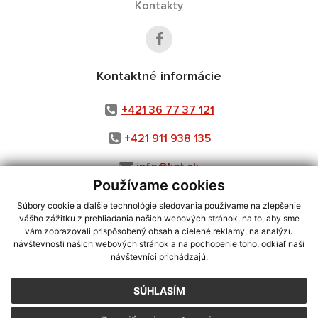
Kontakty
Kontaktné informácie
+421 36 77 37 121
+421 911 938 135
info@ket.sk
Používame cookies
Súbory cookie a ďalšie technológie sledovania používame na zlepšenie
vášho zážitku z prehliadania našich webových stránok, na to, aby sme
využite možnosť získavania aktuálnych informácií s využitím RSS
,
vám zobrazovali prispôsobený obsah a cielené reklamy, na analýzu
CMS systém (redakčný) systém ECHELON 2,
Mapa stránok
,
web portál
,
návštevnosti našich webových stránok a na pochopenie toho, odkiaľ naši
návštevníci prichádzajú.
webhosting
,
webex.digital, s.r.o.
,
domény
,
registrácia domény
,
spoločnosť webex.digital, s.r.o.
,
technický prevádzkovateľ
SÚHLASÍM
Posledná aktualizácia:
06.08.2026