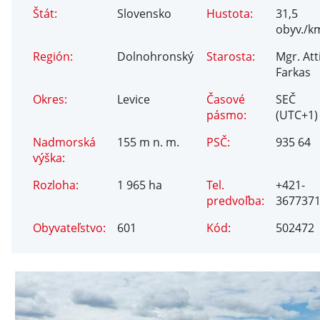
Štát:
Slovensko
Hustota:
31,5
obyv./k
Región:
Dolnohronský
Starosta:
Mgr. Att
Farkas
Okres:
Levice
Časové
SEČ
pásmo:
(UTC+1)
Nadmorská
155 m n. m.
PSČ:
935 64
výška:
Rozloha:
1 965 ha
Tel.
+421-
predvoľba:
367737
Obyvateľstvo:
601
Kód:
502472