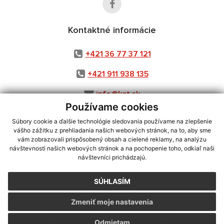
Kontaktné informácie
+421 36 77 37 121
+421 911 938 135
info@ket.sk
Používame cookies
Súbory cookie a ďalšie technológie sledovania používame na zlepšenie
vášho zážitku z prehliadania našich webových stránok, na to, aby sme
využite možnosť získavania aktuálnych informácií s využitím RSS
,
vám zobrazovali prispôsobený obsah a cielené reklamy, na analýzu
CMS systém (redakčný) systém ECHELON 2,
Mapa stránok
,
web portál
,
návštevnosti našich webových stránok a na pochopenie toho, odkiaľ naši
návštevníci prichádzajú.
webhosting
,
webex.digital, s.r.o.
,
domény
,
registrácia domény
,
spoločnosť webex.digital, s.r.o.
,
technický prevádzkovateľ
SÚHLASÍM
Posledná aktualizácia:
06.08.2026
Zmeniť moje nastavenia
Vytlačiť stránku
|
Vyhlásenie o prístupnosti
Autorské práva
|
Cookies
Odmietam