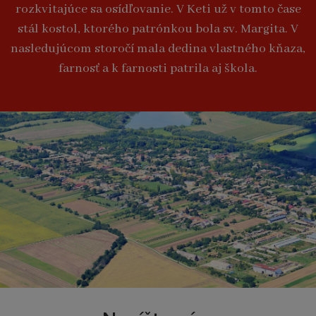
rozkvitajúce sa osídľovanie. V Keti už v tomto čase
stál kostol, ktorého patrónkou bola sv. Margita. V
nasledujúcom storočí mala dedina vlastného kňaza,
farnosť a k farnosti patrila aj škola.