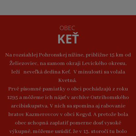
OBEC
KEŤ
Na rozsiahlej Pohronskej nížine, približne 15 km od
Želiezoviec, na samom okraji Levického okresu,
leží neveľká dedina Keť. V minulosti sa volala
Kvetná.
Prvé písomné pamiatky o obci pochádzajú z roku
1295 a môžeme ich nájsť v archíve Ostrihomského
arcibiskupstva. V nich sa spomína aj rabovanie
bratov Kazmerovcov v obci Kegyd. A pretože bola
obec schopná zaplatiť pomerne dosť vysoké
výkupné, môžeme usúdiť, že v 13. storočí tu bolo