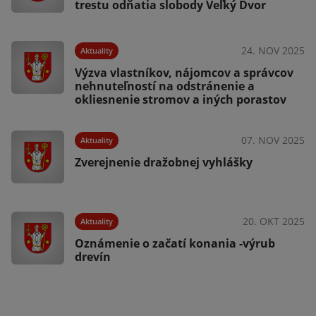
trestu odňatia slobody Veľký Dvor
24. NOV 2025
Aktuality
025
Výzva vlastníkov, nájomcov a správcov
nehnuteľností na odstránenie a
okliesnenie stromov a iných porastov
07. NOV 2025
Aktuality
Zverejnenie dražobnej vyhlášky
025
s
20. OKT 2025
Aktuality
Oznámenie o začatí konania -výrub
drevín
025