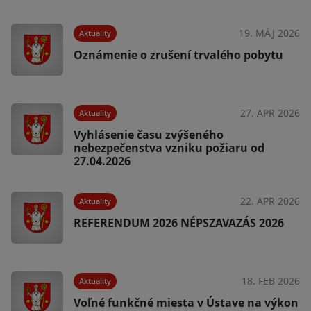
025
19. MÁJ 2026
Aktuality
Oznámenie o zrušení trvalého pobytu
025
27. APR 2026
Aktuality
Vyhlásenie času zvýšeného
nebezpečenstva vzniku požiaru od
27.04.2026
025
22. APR 2026
Aktuality
REFERENDUM 2026 NÉPSZAVAZÁS 2026
025
18. FEB 2026
Aktuality
Voľné funkčné miesta v Ústave na výkon