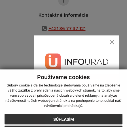
Kontaktné informácie
+421 36 77 37 121
+421 911 938 135
info@ket.sk
Používame cookies
využite možnosť získavania aktuálnych informácií s využitím RSS
,
CMS systém (redakčný) systém ECHELON 2,
Mapa stránok
,
web portál
,
Súbory cookie a ďalšie technológie sledovania používame na zlepšenie
webhosting
,
webex.digital, s.r.o.
,
domény
,
registrácia domény
,
vášho zážitku z prehliadania našich webových stránok, na to, aby sme
spoločnosť webex.digital, s.r.o.
,
technický prevádzkovateľ
vám zobrazovali prispôsobený obsah a cielené reklamy, na analýzu
návštevnosti našich webových stránok a na pochopenie toho, odkiaľ naši
Posledná aktualizácia:
06.08.2026
návštevníci prichádzajú.
Vytlačiť stránku
|
Vyhlásenie o prístupnosti
SÚHLASÍM
Autorské práva
|
Cookies