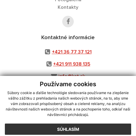
Kontakty
Kontaktné informácie
+421 36 77 37 121
+421 911 938 135
info@ket.sk
Používame cookies
Súbory cookie a ďalšie technológie sledovania používame na zlepšenie
vášho zážitku z prehliadania našich webových stránok, na to, aby sme
využite možnosť získavania aktuálnych informácií s využitím RSS
,
vám zobrazovali prispôsobený obsah a cielené reklamy, na analýzu
CMS systém (redakčný) systém ECHELON 2,
Mapa stránok
,
web portál
,
návštevnosti našich webových stránok a na pochopenie toho, odkiaľ naši
návštevníci prichádzajú.
webhosting
,
webex.digital, s.r.o.
,
domény
,
registrácia domény
,
spoločnosť webex.digital, s.r.o.
,
technický prevádzkovateľ
SÚHLASÍM
Posledná aktualizácia:
06.08.2026