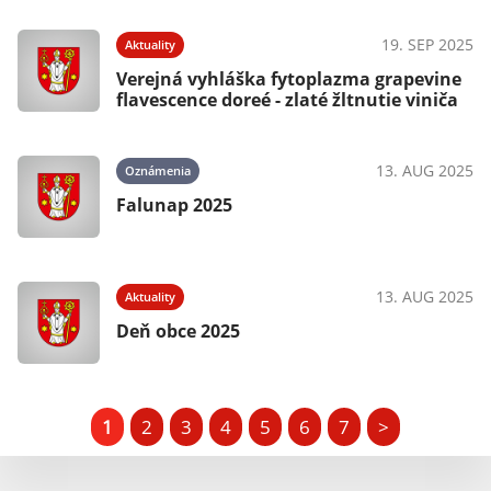
19. SEP 2025
Aktuality
Verejná vyhláška fytoplazma grapevine
flavescence doreé - zlaté žltnutie viniča
13. AUG 2025
Oznámenia
Falunap 2025
13. AUG 2025
Aktuality
Deň obce 2025
1
2
3
4
5
6
7
>