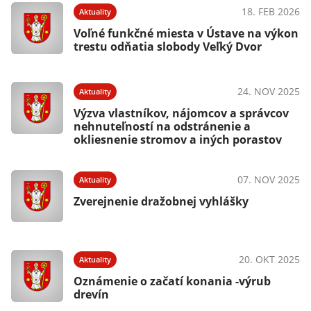
18. FEB 2026
Aktuality
Voľné funkčné miesta v Ústave na výkon
trestu odňatia slobody Veľký Dvor
24. NOV 2025
Aktuality
Výzva vlastníkov, nájomcov a správcov
nehnuteľností na odstránenie a
okliesnenie stromov a iných porastov
07. NOV 2025
Aktuality
Zverejnenie dražobnej vyhlášky
20. OKT 2025
Aktuality
Oznámenie o začatí konania -výrub
drevín