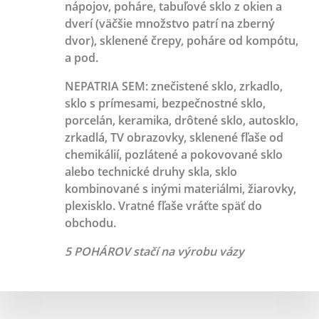
nápojov, poháre, tabuľové sklo z okien a
dverí (väčšie množstvo patrí na zberný
dvor), sklenené črepy, poháre od kompótu,
a pod.
NEPATRIA SEM:
znečistené sklo, zrkadlo,
sklo s prímesami, bezpečnostné sklo,
porcelán, keramika, drôtené sklo, autosklo,
zrkadlá, TV obrazovky, sklenené fľaše od
chemikálií, pozlátené a pokovované sklo
alebo technické druhy skla, sklo
kombinované s inými materiálmi, žiarovky,
plexisklo. Vratné fľaše vráťte späť do
obchodu.
5 POHÁROV stačí na výrobu vázy