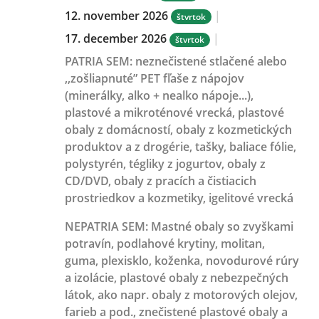
12. november 2026
|
štvrtok
17. december 2026
|
štvrtok
PATRIA SEM:
neznečistené stlačené alebo
,,zošliapnuté” PET fľaše z nápojov
(minerálky, alko + nealko nápoje...),
plastové a mikroténové vrecká, plastové
obaly z domácností, obaly z kozmetických
produktov a z drogérie, tašky, baliace fólie,
polystyrén, tégliky z jogurtov, obaly z
CD/DVD, obaly z pracích a čistiacich
prostriedkov a kozmetiky, igelitové vrecká
NEPATRIA SEM:
Mastné obaly so zvyškami
potravín, podlahové krytiny, molitan,
guma, plexisklo, koženka, novodurové rúry
a izolácie, plastové obaly z nebezpečných
látok, ako napr. obaly z motorových olejov,
farieb a pod., znečistené plastové obaly a