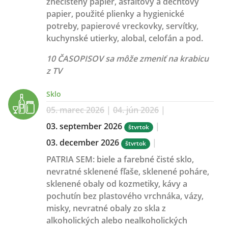
znečistený papier, asfaltový a dechtový
papier, použité plienky a hygienické
potreby, papierové vreckovky, servítky,
kuchynské utierky, alobal, celofán a pod.
10 ČASOPISOV sa môže zmeniť na krabicu
z TV
Sklo
05. marec 2026
|
04. jún 2026
|
03. september 2026
|
štvrtok
03. december 2026
|
štvrtok
PATRIA SEM:
biele a farebné čisté sklo,
nevratné sklenené fľaše, sklenené poháre,
sklenené obaly od kozmetiky, kávy a
pochutín bez plastového vrchnáka, vázy,
misky, nevratné obaly zo skla z
alkoholických alebo nealkoholických