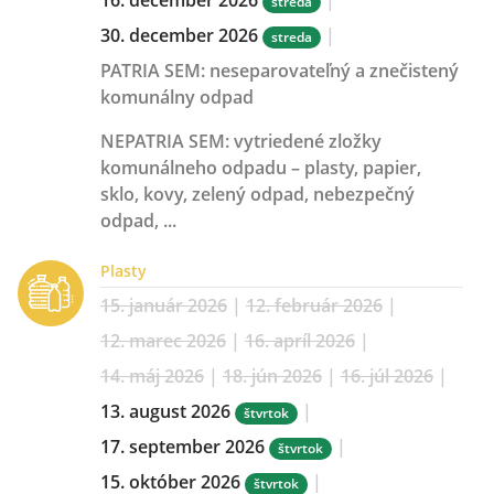
streda
30. december 2026
|
streda
PATRIA SEM:
neseparovateľný a znečistený
komunálny odpad
NEPATRIA SEM:
vytriedené zložky
komunálneho odpadu – plasty, papier,
sklo, kovy, zelený odpad, nebezpečný
odpad, ...
Plasty
15. január 2026
|
12. február 2026
|
12. marec 2026
|
16. apríl 2026
|
14. máj 2026
|
18. jún 2026
|
16. júl 2026
|
13. august 2026
|
štvrtok
17. september 2026
|
štvrtok
15. október 2026
|
štvrtok