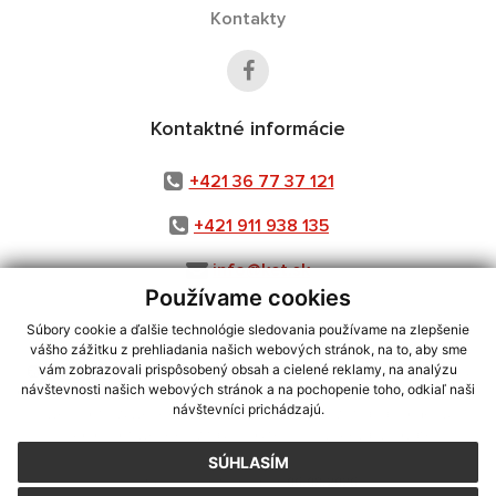
Kontakty
Kontaktné informácie
+421 36 77 37 121
+421 911 938 135
info@ket.sk
Používame cookies
Súbory cookie a ďalšie technológie sledovania používame na zlepšenie
vášho zážitku z prehliadania našich webových stránok, na to, aby sme
využite možnosť získavania aktuálnych informácií s využitím RSS
,
vám zobrazovali prispôsobený obsah a cielené reklamy, na analýzu
návštevnosti našich webových stránok a na pochopenie toho, odkiaľ naši
CMS systém (redakčný) systém ECHELON 2,
Mapa stránok
,
web portál
,
návštevníci prichádzajú.
webhosting
,
webex.digital, s.r.o.
,
domény
,
registrácia domény
,
spoločnosť webex.digital, s.r.o.
,
technický prevádzkovateľ
SÚHLASÍM
Posledná aktualizácia:
06.08.2026