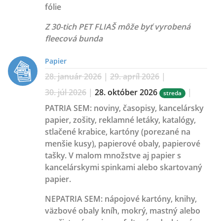
fólie
Z 30-tich PET FLIAŠ môže byť vyrobená
fleecová bunda
Papier
28. január 2026
|
29. apríl 2026
|
30. júl 2026
|
28. október 2026
|
streda
PATRIA SEM:
noviny, časopisy, kancelársky
papier, zošity, reklamné letáky, katalógy,
stlačené krabice, kartóny (porezané na
menšie kusy), papierové obaly, papierové
tašky. V malom množstve aj papier s
kancelárskymi spinkami alebo skartovaný
papier.
NEPATRIA SEM:
nápojové kartóny, knihy,
väzbové obaly kníh, mokrý, mastný alebo