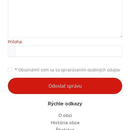
Príloha:
*
Oboznámil som sa so
spracúvaním osobných údajov
Odoslať správu
Rýchle odkazy
O obci
História obce
Školstvo