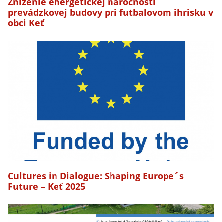
Zníženie energetickej náročnosti
prevádzkovej budovy pri futbalovom ihrisku v
obci Keť
Cultures in Dialogue: Shaping Europe´s
Future – Keť 2025