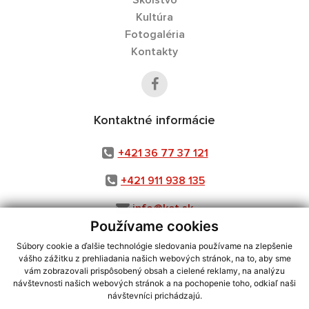
Kultúra
Fotogaléria
Kontakty
Kontaktné informácie
+421 36 77 37 121
+421 911 938 135
info@ket.sk
Používame cookies
Súbory cookie a ďalšie technológie sledovania používame na zlepšenie
vášho zážitku z prehliadania našich webových stránok, na to, aby sme
využite možnosť získavania aktuálnych informácií s využitím RSS
,
vám zobrazovali prispôsobený obsah a cielené reklamy, na analýzu
CMS systém (redakčný) systém ECHELON 2,
Mapa stránok
,
web portál
,
návštevnosti našich webových stránok a na pochopenie toho, odkiaľ naši
návštevníci prichádzajú.
webhosting
,
webex.digital, s.r.o.
,
domény
,
registrácia domény
,